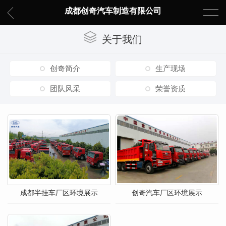
成都创奇汽车制造有限公司
关于我们
创奇简介
生产现场
团队风采
荣誉资质
成都半挂车厂区环境展示
创奇汽车厂区环境展示