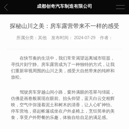
成都创奇汽车制造有限公司
探秘山川之美：房车露营带来不一样的感受
所属分类：其他 发布时间： 2024-07-29 作者：
在快节奏的生活中，我们常常渴望远离城市喧嚣，
寻找片刻宁静。房车露营成为了一种独特的方式，让我
们重新审视周围的山川之美，感受大自然带来的纯粹和
放松。
驾驶房车穿越山间小路，窗外满眼的苍翠与绵延，
仿佛是画卷般展现在眼前。抬头仰望，蓝天白云交相辉
映，空气中弥漫着泥土和树木的清香，让人心旷神怡。
停车营地，搭起帐篷或坐在户外桌椅上，烹饪简单的美
食，享受户外野餐的乐趣，体验自给自足的满足感。