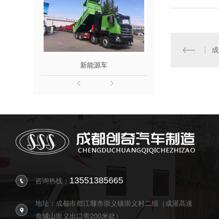
成
新能源车
山川半
13551385665
咨询热线：
地址：成都市都江堰市崇义镇崇义村二组（成灌高速
青城山崇义出口旁200米处）