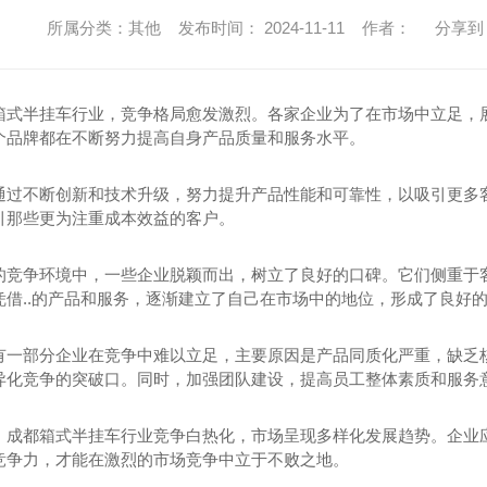
所属分类：其他 发布时间： 2024-11-11 作者：
分享到
箱式半挂车行业，竞争格局愈发激烈。各家企业为了在市场中立足，
个品牌都在不断努力提高自身产品质量和服务水平。
通过不断创新和技术升级，努力提升产品性能和可靠性，以吸引更多
引那些更为注重成本效益的客户。
的竞争环境中，一些企业脱颖而出，树立了良好的口碑。它们侧重于
凭借..的产品和服务，逐渐建立了自己在市场中的地位，形成了良好
有一部分企业在竞争中难以立足，主要原因是产品同质化严重，缺乏
异化竞争的突破口。同时，加强团队建设，提高员工整体素质和服务
，成都箱式半挂车行业竞争白热化，市场呈现多样化发展趋势。企业
竞争力，才能在激烈的市场竞争中立于不败之地。