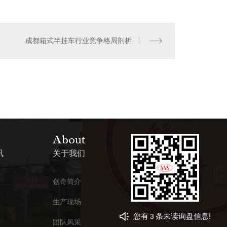
成都箱式半挂车行业竞争格局剖析
讯
关于我们
创奇简介
生产现场
您有
条未读询盘信息!
3
团队风采