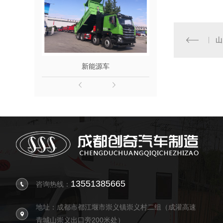
山
新能源车
山川半
13551385665
咨询热线：
地址：成都市都江堰市崇义镇崇义村二组（成灌高速
青城山崇义出口旁200米处）