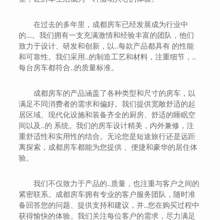
在过去的多年里，成都房车已经发展成为行业中
的...。我们拥有一支充满激情和经验丰富的团队，他们
致力于设计、研发和创新，以..每款产品都具有 的性能
和可靠性。我们采用..的制造工艺和材料，注重细节，..
每台房车都符合..的质量标准。
成都房车的产品涵盖了各种类型和尺寸的房车，以
满足不同消费者的需求和偏好。我们提供宽敞舒适的起
居区域、现代化设施和装备齐全的厨房、舒适的睡眠空
间以及..的 系统。我们的房车设计精美，内外兼修，注
重舒适性和实用性的结合。无论您是短途旅行还是远距
离探索，成都房车都能为您提供 、便捷和豪华的居住体
验。
我们不仅致力于产品的..质量，也注重与客户之间的
紧密联系。成都房车拥有专业的客户服务团队，随时准
备回答您的问题、提供支持和建议，并..您在购买过程中
获得愉快的体验。我们关注每位客户的需求，尽力满足