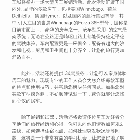
车城将举办一场大型房车展销活动。此次活动汇聚了国
内外..品牌的多款房车，包括美国Winnebago、荷兰
Dethleffs、德国Hymer、以及国内的建行集团等等。其
中.引人注目的当属Winnebago的Forza 36H型号，据称是
目前市面上...、.豪华的房车之一。该车型采用..的空气悬
架系统，无论在公路还是崎岖山路上都能保持稳定平稳
的驾驶体验。车内配置更是一应俱全，配备有超大的沙
发和电视，厨房和卫生间也十分齐全，让您的旅行更加
舒适自在。
此外，活动还将提供..试驾服务，让您可以亲身体验
房车的魅力。现场专业的工作人员会为您介绍每款车型
的特点和使用技巧，并帮助您解决任何问题。如果您对
某款车型感兴趣，不妨顺便试驾一下，或许就能让您找
到心仪的房车。
除了展销和试驾，活动还将邀请多位房车爱好者分
享他们的旅行经历和心得。你可以向他们请教如何规划
路线、如何选择住宿地点、如何处理突发状况等等问
题。这将是一个非常有益的学习机会，让您更好地了解