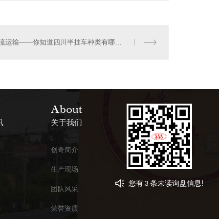
物流运输——你知道四川半挂车种类有哪些？
讯
关于我们
创奇简介
生产现场
您有
条未读询盘信息!
3
团队风采
荣誉资质