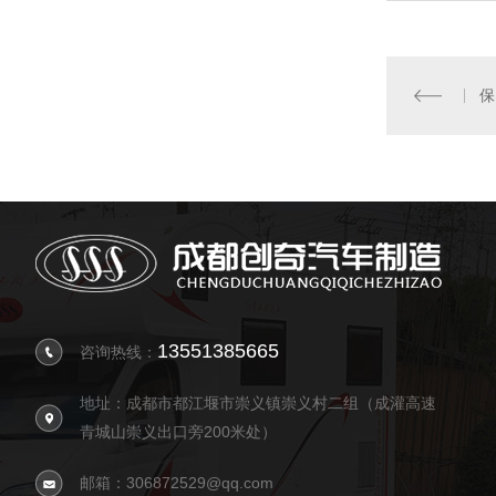
13551385665
咨询热线：
地址：成都市都江堰市崇义镇崇义村二组（成灌高速
青城山崇义出口旁200米处）
邮箱：306872529@qq.com