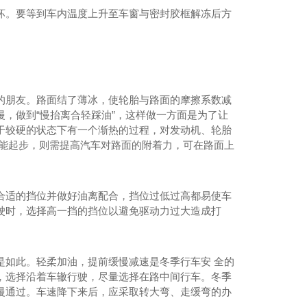
坏。要等到车内温度上升至车窗与密封胶框解冻后方
。
的朋友。路面结了薄冰，使轮胎与路面的摩擦系数减
，做到“慢抬离合轻踩油”，这样做一方面是为了让
于较硬的状态下有一个渐热的过程，对发动机、轮胎
不能起步，则需提高汽车对路面的附着力，可在路面上
合适的挡位并做好油离配合，挡位过低过高都易使车
驶时，选择高一挡的挡位以避免驱动力过大造成打
是如此。轻柔加油，提前缓慢减速是冬季行车安 全的
，选择沿着车辙行驶，尽量选择在路中间行车。冬季
慢通过。车速降下来后，应采取转大弯、走缓弯的办