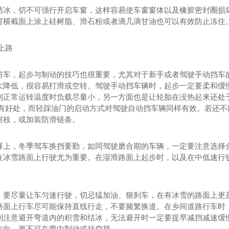
结冰，切不可强行开启车窗，这样容易使车窗窗体以及橡胶密封圈损
窗横截面上涂上硅树脂、滑石粉或者滴几滴甘油也可以有效防止冻住
上路
房车，起步与制动的技巧也很重要，尤其对于新手或者驾驶手动挡车
大降低，很容易打滑或空转。驾驶手动挡车辆时，起步一定要柔和缓慢
到正常运转温度时负载尽量小，另一方面也是让轮胎在没热起来还处
都有好处，而轻踩油门的启动方式对驾驶自动挡车辆同样有效。若还
树枝，或加装防滑链条。
择上，冬季驾车换挡要勤，如同驾驶磨合期的车辆，一定要注意选择
在冰雪路面上行驶尤为重要。在湿滑路面上起步时，以及在中低速行
，要尽量让车匀速行驶，切忌猛加油、狠刹车，在有冰雪的路面上更
路面上行车尽可能保持直线行走，不要频繁换道。在乡间道路行车时
别注意避开弯道内的积雪和结冰，无法避开时一定要提早减挡减速缓
方向，更不可在弯中制动或挂空挡。