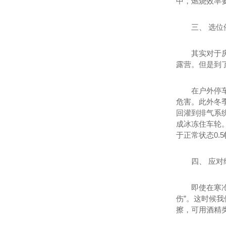
中，燃烧效率
三、 选位
其实对于
露营。但是到
在户外停
危害。此外冬
回灌到排气系
成冰冻住车轮
于正常状态0.
四、 应对
即使在寒
伤”。这时候
擦，可用酒精