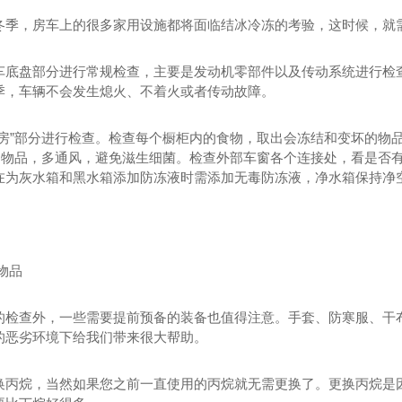
冬季，房车上的很多家用设施都将面临结冰冷冻的考验，这时候，就需
车底盘部分进行常规检查，主要是发动机零部件以及传动系统进行检
季，车辆不会发生熄火、不着火或者传动故障。
“房”部分进行检查。检查每个橱柜内的食物，取出会冻结和变坏的物
余的物品，多通风，避免滋生细菌。检查外部车窗各个连接处，看是否
在为灰水箱和黑水箱添加防冻液时需添加无毒防冻液，净水箱保持净
物品
的检查外，一些需要提前预备的装备也值得注意。手套、防寒服、干
的恶劣环境下给我们带来很大帮助。
挂车
成都自卸车
换丙烷，当然如果您之前一直使用的丙烷就无需更换了。更换丙烷是