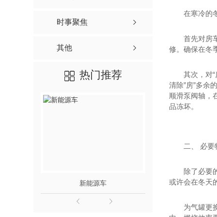
在寒冷的
时事聚焦
首先对房
其他
修。确保在冬
热门推荐
其次，对
清除”房”多
顺滑泵阀轴，
品冻坏。
二、 必要
除了必要
或许会在冬天
新能源车
山川半
为气罐更