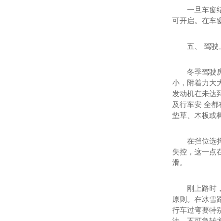
一旦车窗
可开启。在车
五、 驾驶
冬季驾驶
小，附着力大
发动机在未达
及行车安 全
垫草、木板或
在挡位选
失控，这一点
滑。
刚上路时
原则。在冰雪
行车过弯要特
法，不可急转