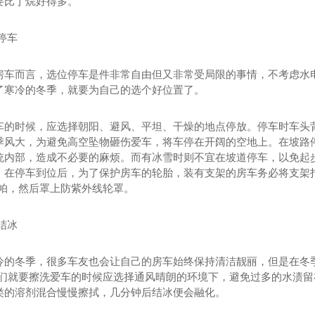
要比丁烷好得多。
停车
房车而言，选位停车是件非常自由但又非常受局限的事情，不考虑水
了寒冷的冬季，就要为自己的选个好位置了。
车的时候，应选择朝阳、避风、平坦、干燥的地点停放。停车时车头
季风大，为避免高空坠物砸伤爱车，将车停在开阔的空地上。在坡路
统内部，造成不必要的麻烦。而有冰雪时则不宜在坡道停车，以免起
。在停车到位后，为了保护房车的轮胎，装有支架的房车务必将支架
5帕，然后罩上防紫外线轮罩。
结冰
冷的冬季，很多车友也会让自己的房车始终保持清洁靓丽，但是在冬
我们就要擦洗爱车的时候应选择通风晴朗的环境下，避免过多的水渍
类的溶剂混合慢慢擦拭，几分钟后结冰便会融化。