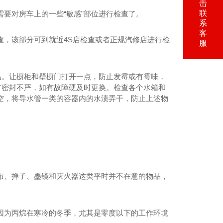
击
联
要对房车上的一些“敏感”部位进行检查了。
系
客
查，该部分可到就近4S店检查或者正规汽修店进行检
服
品。让橱柜和壁橱门打开一点，防止发霉或有霉味，
有密封不严，如有故障硬及时更换。检查各个水箱和
空，将导水管一类的容器内的水渍弄干，防止上述物
布、掸子、墨镜和灭火器这类平时并不在意的物品，
因为丙烷在寒冷的冬季，尤其是零度以下的工作环境