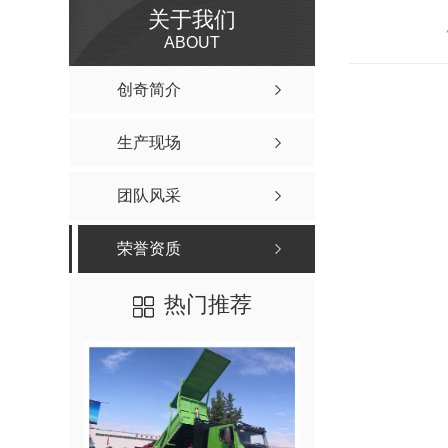
关于我们
ABOUT
创奇简介
生产现场
团队风采
荣誉资质
热门推荐