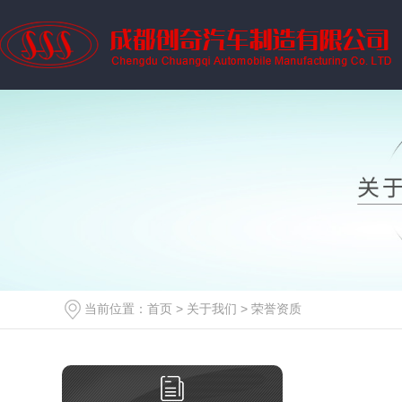
当前位置：
首页
>
关于我们
>
荣誉资质