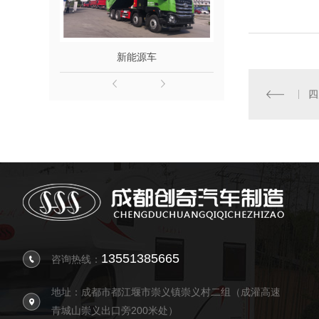
新能源车
山川半
四
13551385665
咨询热线：
地址：成都市都江堰市崇义镇崇义村二组（成灌高速
青城山崇义出口旁200米处）